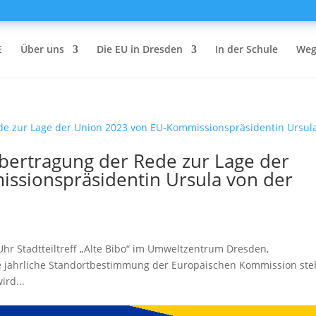
E
Über uns
Die EU in Dresden
In der Schule
Weg
Übertragung der Rede zur Lage der
ssionspräsidentin Ursula von der
Uhr Stadtteiltreff „Alte Bibo“ im Umweltzentrum Dresden,
 jährliche Standortbestimmung der Europäischen Kommission ste
ird...