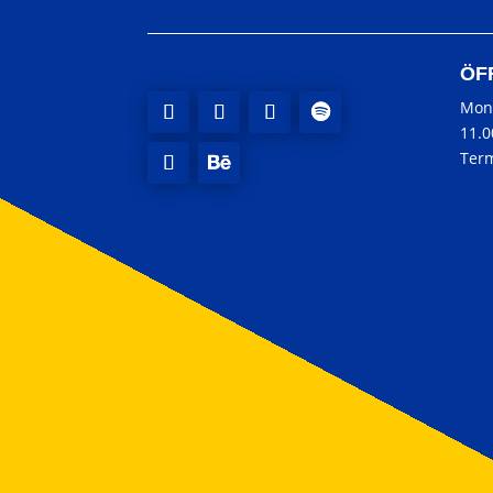
ÖF
Mon
11.
Term