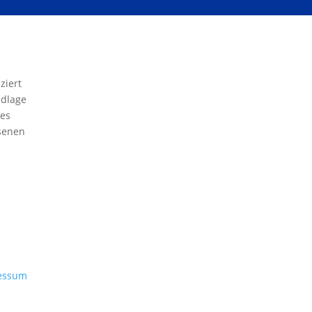
ziert
ndlage
des
senen
essum