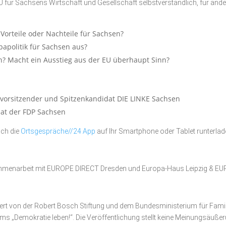
EU für Sachsens Wirtschaft und Gesellschaft selbstverständlich, für ander
 Vorteile oder Nachteile für Sachsen?
papolitik für Sachsen aus?
n? Macht ein Ausstieg aus der EU überhaupt Sinn?
vorsitzender und Spitzenkandidat DIE LINKE Sachsen
dat der FDP Sachsen
ach die
Ortsgespräche//24 App
auf Ihr Smartphone oder Tablet runterlad
ammenarbeit mit EUROPE DIRECT Dresden und Europa-Haus Leipzig & EUR
ert von der Robert Bosch Stiftung und dem Bundesministerium für Famil
„Demokratie leben!“. Die Veröffentlichung stellt keine Meinungsäuß