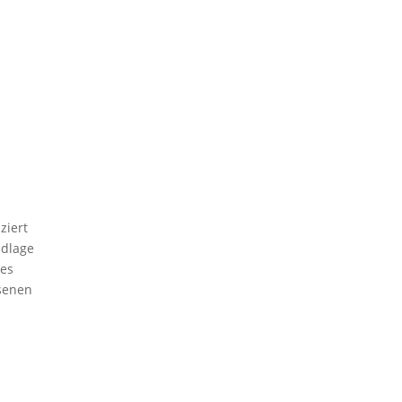
ziert
ndlage
des
senen