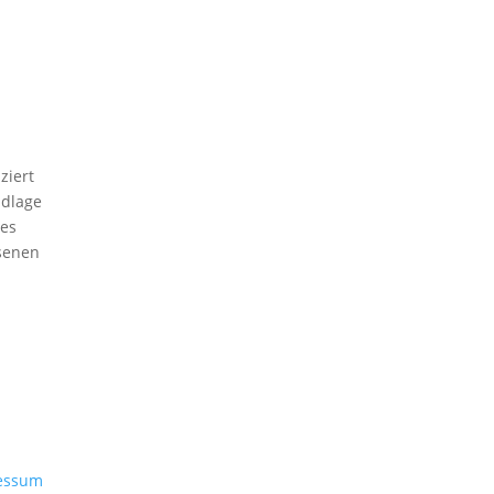
ziert
ndlage
des
senen
essum