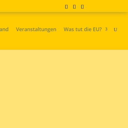
land
Veranstaltungen
Was tut die EU?