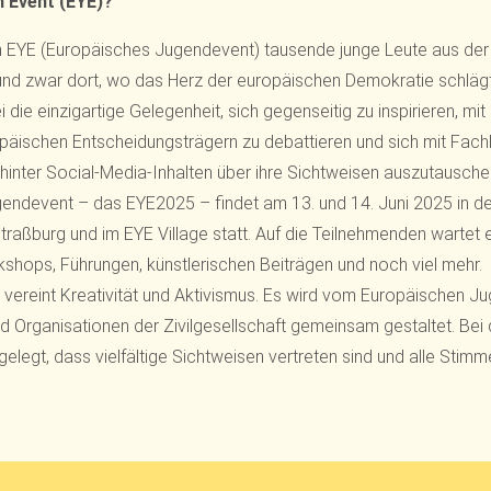
 Event (EYE)?
 EYE (Europäisches Jugendevent) tausende junge Leute aus de
und zwar dort, wo das Herz der europäischen Demokratie schlä
die einzigartige Gelegenheit, sich gegenseitig zu inspirieren, mi
äischen Entscheidungsträgern zu debattieren und sich mit Fachle
hinter Social-Media-Inhalten über ihre Sichtweisen auszutausche
endevent – das EYE2025 – findet am 13. und 14. Juni 2025 in d
raßburg und im EYE Village statt. Auf die Teilnehmenden wartet e
hops, Führungen, künstlerischen Beiträgen und noch viel mehr.
vereint Kreativität und Aktivismus. Es wird vom Europäischen J
 Organisationen der Zivilgesellschaft gemeinsam gestaltet. Bei 
elegt, dass vielfältige Sichtweisen vertreten sind und alle Stimm