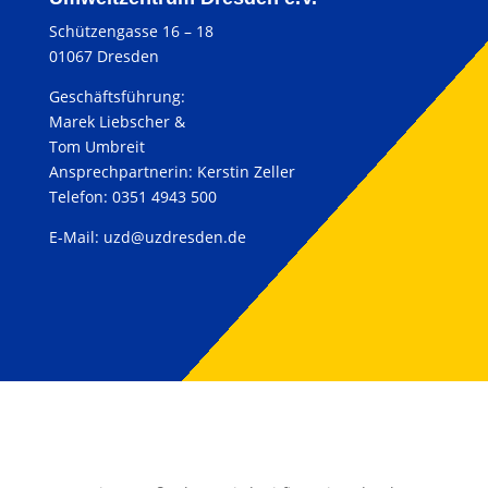
Schützengasse 16 – 18
01067 Dresden
Geschäftsführung:
Marek Liebscher &
Tom Umbreit
Ansprechpartnerin: Kerstin Zeller
Telefon: 0351 4943 500
E-Mail:
uzd@uzdresden.de