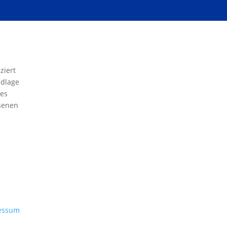
ziert
ndlage
des
senen
essum