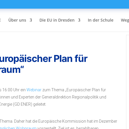
E
Über uns
Die EU in Dresden
In der Schule
Weg
ropäischer Plan für
raum“
s 16:00 Uhr ein
Webinar
zum Thema „Europäischer Plan für
nnen und Experten der Generaldirektion Regionalpolitik und
nergie (GD ENER) geleitet.
les Thema. Daher hat die Europäische Kommission hat im Dezember
winglichen Wohnraum
vorgestellt. Ziel ist es, bezahlbaren,