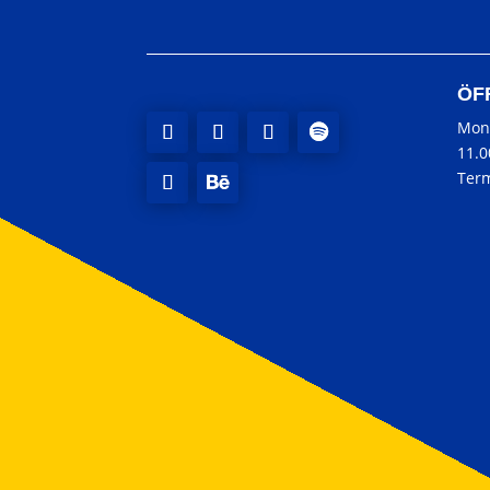
ÖF
Mon
11.
Term