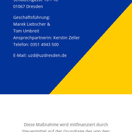
01067 Dresden
Geschäftsführung:
Marek Liebscher &
Tom Umbreit
Ansprechpartnerin: Kerstin Zeller
Telefon: 0351 4943 500
E-Mail:
uzd@uzdresden.de
Diese Maßnahme wird mitfinanziert durch
Steuermittel auf der Grundlage des von den