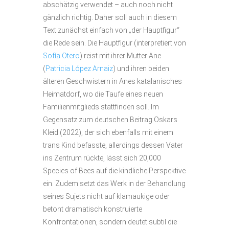
abschätzig verwendet – auch noch nicht
gänzlich richtig. Daher soll auch in diesem
Text zunächst einfach von „der Hauptfigur“
die Rede sein. Die Hauptfigur (interpretiert von
Sofía Otero
) reist mit ihrer Mutter Ane
(
Patricia López Arnaiz
) und ihren beiden
älteren Geschwistern in Anes katalanisches
Heimatdorf, wo die Taufe eines neuen
Familienmitglieds stattfinden soll. Im
Gegensatz zum deutschen Beitrag Oskars
Kleid (2022), der sich ebenfalls mit einem
trans Kind befasste, allerdings dessen Vater
ins Zentrum rückte, lässt sich 20,000
Species of Bees auf die kindliche Perspektive
ein. Zudem setzt das Werk in der Behandlung
seines Sujets nicht auf klamaukige oder
betont dramatisch konstruierte
Konfrontationen, sondern deutet subtil die