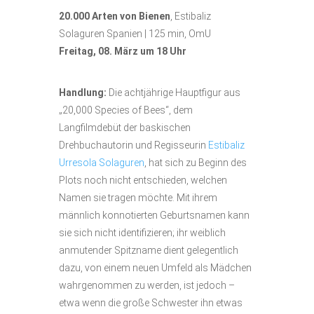
20.000 Arten von Bienen
, Estibaliz
Solaguren Spanien | 125 min, OmU
Freitag, 08. März um 18 Uhr
Handlung:
Die achtjährige Hauptfigur aus
„20,000 Species of Bees“, dem
Langfilmdebüt der baskischen
Drehbuchautorin und Regisseurin
Estibaliz
Urresola Solaguren
, hat sich zu Beginn des
Plots noch nicht entschieden, welchen
Namen sie tragen möchte. Mit ihrem
männlich konnotierten Geburtsnamen kann
sie sich nicht identifizieren; ihr weiblich
anmutender Spitzname dient gelegentlich
dazu, von einem neuen Umfeld als Mädchen
wahrgenommen zu werden, ist jedoch –
etwa wenn die große Schwester ihn etwas