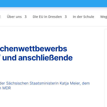
E
Über uns
Die EU in Dresden
In der Schule
Weg
eichenwettbewerbs
“ und anschließende
der Sächsischen Staatsministerin Katja Meier, dem
om MDR