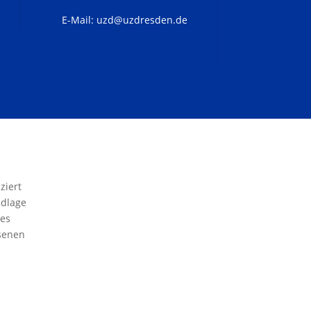
E-Mail:
uzd@uzdresden.de
ziert
ndlage
des
senen