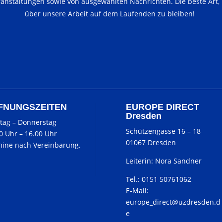
ranstaltungen sowie von ausgewählten Nachrichten. Die beste Art,
über unsere Arbeit auf dem Laufenden zu bleiben!
FNUNGSZEITEN
EUROPE DIRECT
Dresden
tag
–
Donnerstag
Schützengasse 16 – 18
00 Uhr
–
16.00 Uhr
01067 Dresden
ine nach Vereinbarung.
Leiterin: Nora Sandner
Tel.: 0151 50761062
E-Mail:
europe_direct@uzdresden.d
e