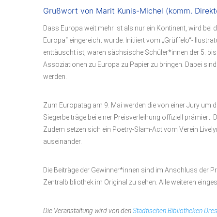
Grußwort von Marit Kunis-Michel (komm. Direkto
Dass Europa weit mehr ist als nur ein Kontinent, wird bei 
Europa“ eingereicht wurde. Initiiert vom „Grüffelo“-Illustra
enttäuscht ist, waren sächsische Schüler*innen der 5. bi
Assoziationen zu Europa zu Papier zu bringen. Dabei sind 
werden.
Zum Europatag am 9. Mai werden die von einer Jury um di
Siegerbeiträge bei einer Preisverleihung offiziell prämier
Zudem setzen sich ein Poetry-Slam-Act vom Verein Livelyr
auseinander.
Die Beiträge der Gewinner*innen sind im Anschluss der Pre
Zentralbibliothek im Original zu sehen. Alle weiteren ein
Die Veranstaltung wird von den
Städtischen Bibliotheken Dre