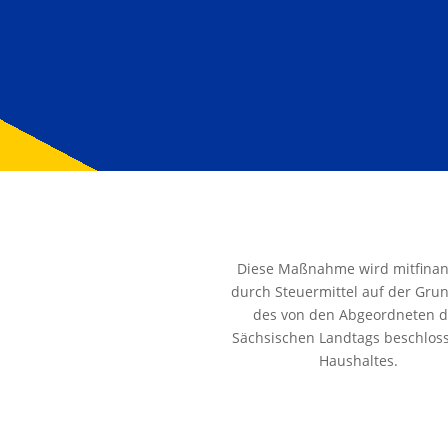
Diese Maßnahme wird mitfinan
durch Steuermittel auf der Gru
des von den Abgeordneten 
Sächsischen Landtags beschlos
Haushaltes.