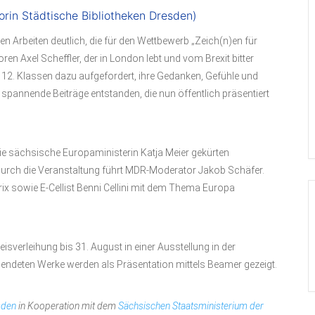
rin Städtische Bibliotheken Dresden)
den Arbeiten deutlich, die für den Wettbewerb „Zeich(n)en für
toren Axel Scheffler, der in London lebt und vom Brexit bitter
s 12. Klassen dazu aufgefordert, ihre Gedanken, Gefühle und
spannende Beiträge entstanden, die nun öffentlich präsentiert
e sächsische Europaministerin Katja Meier gekürten
t. Durch die Veranstaltung führt MDR-Moderator Jakob Schäfer.
ix sowie E-Cellist Benni Cellini mit dem Thema Europa
isverleihung bis 31. August in einer Ausstellung in der
gesendeten Werke werden als Präsentation mittels Beamer gezeigt.
sden
in Kooperation mit dem
Sächsischen Staatsministerium der