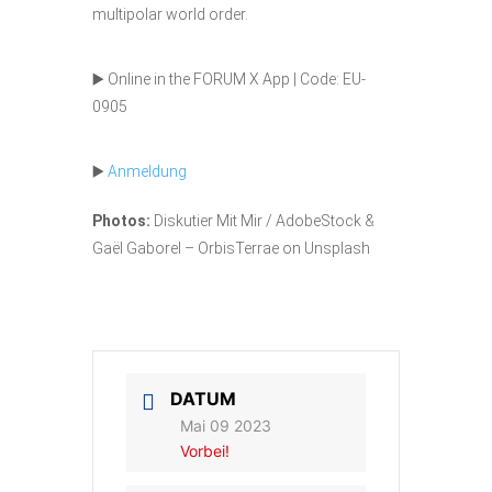
multipolar world order.
▶️ Online in the FORUM X App | Code: EU-
0905
▶️
Anmeldung
Photos:
Diskutier Mit Mir / AdobeStock &
Gaël Gaborel – OrbisTerrae on Unsplash
DATUM
Mai 09 2023
Vorbei!