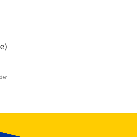
e)
 den