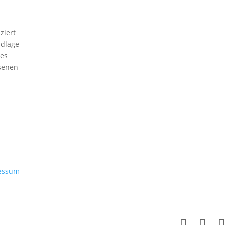
ziert
ndlage
des
senen
essum