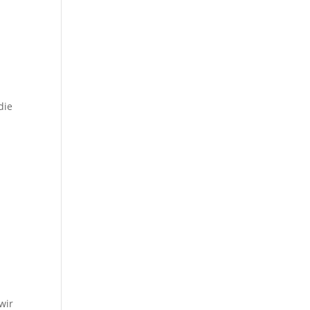
die
n
wir