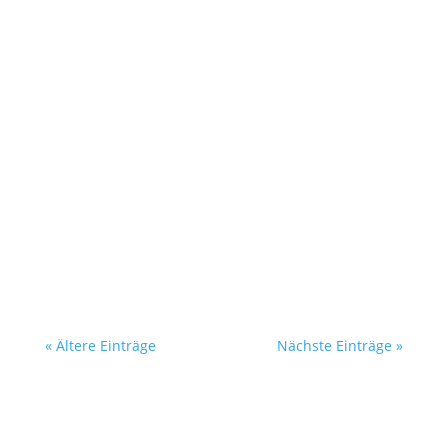
Im neuen Podcast sprechen wir über die
Möglichkeiten der EU-Kulturförderung. Unsere
Gesprächspartnerin ist Anja Dietzmann vom
Creative Europe Desk KULTUR, die Kultur-
Akteur*innen berät und Licht ins Dunkel des
Antragsprozess bringt.
« Ältere Einträge
Nächste Einträge »