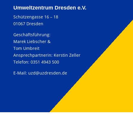
Umweltzentrum Dresden e.V.
Schützengasse 16 – 18
01067 Dresden
Geschäftsführung:
Marek Liebscher &
Tom Umbreit
Ansprechpartnerin: Kerstin Zeller
Telefon: 0351 4943 500
E-Mail:
uzd@uzdresden.de